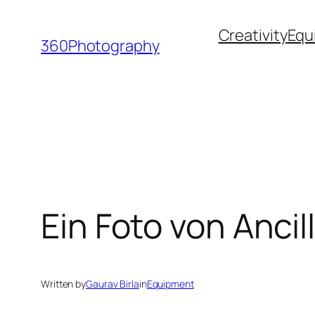
Skip
Creativity
Equ
to
360Photography
content
Ein Foto von Ancil
Written by
Gaurav Birla
in
Equipment