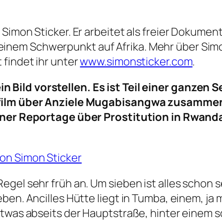
n Simon Sticker. Er arbeitet als freier Dokumen
inem Schwerpunkt auf Afrika. Mehr über Simon
t findet ihr unter
www.simonsticker.com
.
 Bild vorstellen. Es ist Teil einer ganzen 
ofilm über Anziele Mugabisangwa zusammenf
iner Reportage über Prostitution in Rwanda
egel sehr früh an. Um sieben ist alles schon 
ben. Ancilles Hütte liegt in Tumba, einem, ja
Etwas abseits der Hauptstraße, hinter einem 