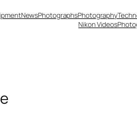
ipment
News
Photographs
Photography
Techn
Nikon Videos
Photo
le