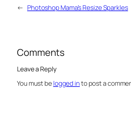
←
Photoshop Mama’s Resize Sparkles
Comments
Leave a Reply
You must be
logged in
to post a commen