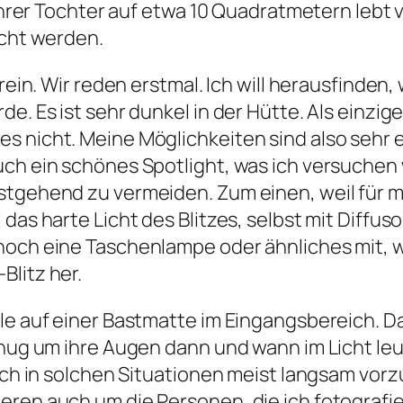
t ihrer Tochter auf etwa 10 Quadratmetern lebt
ucht werden.
rein. Wir reden erstmal. Ich will herausfinden, 
e. Es ist sehr dunkel in der Hütte. Als einzige
s nicht. Meine Möglichkeiten sind also sehr e
ch ein schönes Spotlight, was ich versuchen w
stgehend zu vermeiden. Zum einen, weil für m
 das harte Licht des Blitzes, selbst mit Diffu
och eine Taschenlampe oder ähnliches mit, wa
Blitz her.
lle auf einer Bastmatte im Eingangsbereich. D
enug um ihre Augen dann und wann im Licht le
mich in solchen Situationen meist langsam vorz
ren auch um die Personen, die ich fotografier