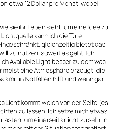
 von etwa 12 Dollar pro Monat, wobei
wie sie ihr Leben sieht, um eine Idee zu
 Lichtquelle kann ich die Türe
ingeschränkt, gleichzeitig bietet das
ill zu nutzen, soweit es geht. Ich
ich Available Light besser zu dem was
sor meist eine Atmosphäre erzeugt, die
s mir in Notfällen hilft und wenn gar
as Licht kommt weich von der Seite (es
uchten zu lassen. Ich setze mich etwas
utasten, um einerseits nicht zu sehr in
e mehr mit der Situation fotografiert