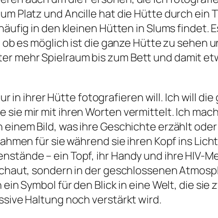
aum Platz und Ancille hat die Hütte durch ein
häufig in den kleinen Hütten in Slums findet. E
e, ob es möglich ist die ganze Hütte zu sehen 
er mehr Spielraum bis zum Bett und damit e
 nur in ihrer Hütte fotografieren will. Ich wil
sie mir mit ihren Worten vermittelt. Ich mach
 einem Bild, was ihre Geschichte erzählt oder 
Rahmen für sie während sie ihren Kopf ins Licht
nstände – ein Topf, ihr Handy und ihre HIV-M
 schaut, sondern in der geschlossenen Atmosp
 ein Symbol für den Blick in eine Welt, die si
ssive Haltung noch verstärkt wird.