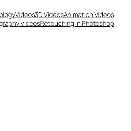
ology
Videos
3D Videos
Animation Videos
graphy Videos
Retouching in Photoshop