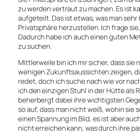
zu werden vertraut zu machen. Es ist k
aufgeteilt. Das ist etwas, was man sehr 
Privatsphäre herzustellen. Ich frage si
Dadurch habe ich auch einen guten Met
zu suchen.
Mittlerweile bin ich mir sicher, dass sie
wenigen Zukunftsaussichten zeigen, die 
redet, doch ich suche nach wie vor nach
ich den einzigen Stuhl in der Hütte als 
beherbergt dabei ihre wichtigsten Gege
so auf, dass man nicht weiß, wohin sie
einen Spannung im Bild, es ist aber auch
nicht erreichen kann, was durch ihre pa